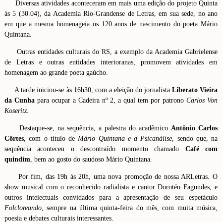
Diversas atividades aconteceram em mais uma edição do projeto Quinta
às 5 (30.04), da Academia Rio-Grandense de Letras, em sua sede, no ano
em que a mesma homenageia os 120 anos de nascimento do poeta Mário
Quintana.
Outras entidades culturais do RS, a exemplo da Academia Gabrielense
de Letras e outras entidades interioranas, promovem atividades em
homenagem ao grande poeta gaúcho.
A tarde iniciou-se às 16h30, com a eleição do jornalista
Liberato Vieira
da Cunha
para ocupar a Cadeira nº 2, a qual tem por patrono
Carlos Von
Koseritz
.
Destaque-se, na sequência, a palestra do acadêmico
Antônio Carlos
Côrtes
, com o título de
Mário Quintana e a Psicanálise
, sendo que, na
sequência aconteceu o descontraído momento chamado
Café com
quindim
, bem ao gosto do saudoso Mário Quintana.
Por fim, das 19h às 20h, uma nova promoção de nossa ARLetras. O
show musical com o reconhecido radialista e cantor Dorotéo Fagundes, e
outros intelectuais convidados para a apresentação de seu espetáculo
Folcloreando
, sempre na última quinta-feira do mês, com muita música,
poesia e debates culturais interessantes.