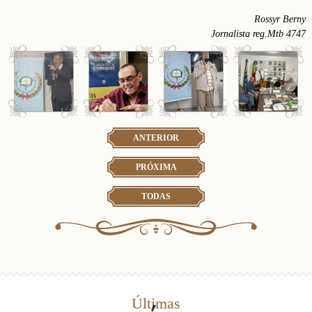
Rossyr Berny
Jornalista reg.Mtb 4747
ANTERIOR
PRÓXIMA
TODAS
Últimas