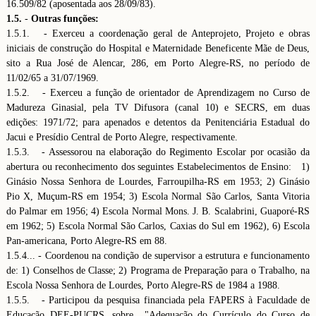
16.509/82 (aposentada aos 28/09/83).
1.5.
-
Outras funções:
1.5.1. - Exerceu a coordenação geral de Anteprojeto, Projeto e obras
iniciais de construção do Hospital e Maternidade Beneficente Mãe de Deus,
sito a Rua José de Alencar, 286, em Porto Alegre-RS, no período de
11/02/65 a 31/07/1969.
1.5.2. - Exerceu a função de orientador de Aprendizagem no Curso de
Madureza Ginasial, pela TV Difusora (canal 10) e SECRS, em duas
edições: 1971/72; para apenados e detentos da Penitenciária Estadual do
Jacui e Presídio Central de Porto Alegre, respectivamente.
1.5.3. - Assessorou na elaboração do Regimento Escolar por ocasião da
abertura ou reconhecimento dos seguintes Estabelecimentos de Ensino: 1)
Ginásio Nossa Senhora de Lourdes, Farroupilha-RS em 1953; 2) Ginásio
Pio X, Muçum-RS em 1954; 3) Escola Normal São Carlos, Santa Vitoria
do Palmar em 1956; 4) Escola Normal Mons. J. B. Scalabrini, Guaporé-RS
em 1962; 5) Escola Normal São Carlos, Caxias do Sul em 1962), 6) Escola
Pan-americana, Porto Alegre-RS em 88.
1.5.4... - Coordenou na condição de supervisor a estrutura e funcionamento
de: 1) Conselhos de Classe; 2) Programa de Preparação para o Trabalho, na
Escola Nossa Senhora de Lourdes, Porto Alegre-RS de 1984 a 1988.
1.5.5. - Participou da pesquisa financiada pela FAPERS à Faculdade de
Educação DEE-PUCRS, sobre "Adequação do Currículo do Curso de