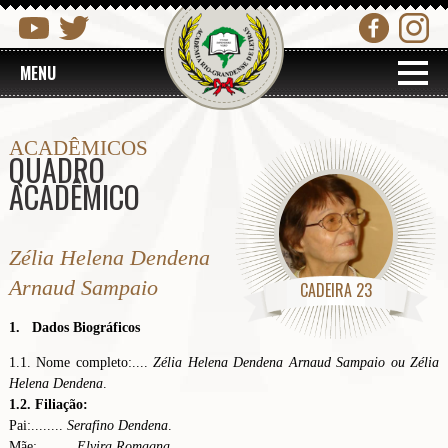
MENU
ACADÊMICOS
QUADRO
ACADÊMICO
Zélia Helena Dendena
Arnaud Sampaio
CADEIRA 23
1. Dados Biográficos
1.1. Nome completo:....
Zélia Helena Dendena Arnaud
Sampaio
ou Zélia
Helena Dendena
.
1.2. Filiação:
Pai:........
Serafino Dendena
.
Mãe:.........
Elvira Romagna
.