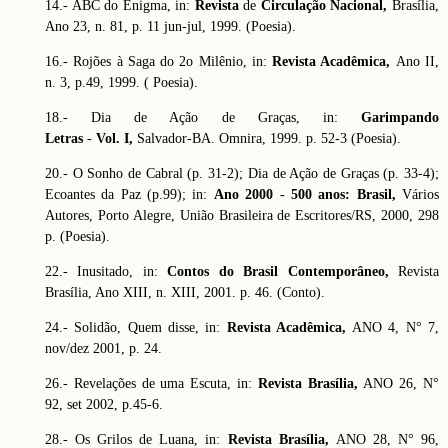
14.- ABC do Enigma, in:
Revista
de
Circulação Nacional,
Brasília,
Ano 23, n. 81, p. 11 jun-jul, 1999. (Poesia).
16.- Rojões à Saga do 2o Milênio, in:
Revista Acadêmica,
Ano II,
n. 3, p.49, 1999. ( Poesia).
18.- Dia de Ação de Graças, in:
Garimpando
Letras
-
Vol. I,
Salvador-BA. Omnira, 1999. p. 52-3 (Poesia).
20.- O Sonho de Cabral (p. 31-2); Dia de Ação de Graças (p. 33-4);
Ecoantes da Paz (p.99); in:
Ano 2000 - 500 anos: Brasil,
Vários
Autores, Porto Alegre, União Brasileira de Escritores/RS, 2000, 298
p. (Poesia).
22.- Inusitado, in:
Contos do Brasil Contemporâneo,
Revista
Brasília, Ano XIII, n. XIII, 2001. p. 46. (Conto).
24.- Solidão, Quem disse, in:
Revista Acadêmica,
ANO 4, N° 7,
nov/dez 2001, p. 24.
26.- Revelações de uma Escuta, in:
Revista Brasília,
ANO 26, N°
92, set 2002, p.45-6.
28.- Os Grilos de Luana, in:
Revista Brasília,
ANO 28, N° 96,