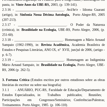
pauta, in:
Vinte Anos da UBE-RS,
2003, (p. 139-141).
2.3.16 - _____________________________. Avá'ñe'e - Idioma Guarani
(artigo), in:
Sinfonia Nossa Décima Antologia,
Porto Alegre-RS, 2005
(207-213).
2.3.17 - _____________________________. O Poder da Natureza
(crónica), in:
Brasilidade na Ecologia,
UBE-RS, Porto Alegre, 2006, (p.
251-60).
2.3.18 - _____________________________. Homenagem a Mário Arnaud
Sampaio (1902-1990), in:
Revista Acadêmica,
Academia Brasileira de
Estudos e Pesquisas Literárias, ANO IX, n° XVII, jun/jul de 2006, (artigo -
p. 6-7).
2.3.19 - _____________________________. Homenagem ao Indigenista
Mário Arnaud Sampaio, in:
Brasilidade na Ecologia,
Porto Alegre, UBE-
RS, 2006 (p. 262-5).
3. Fortuna Crítica
(Estudos escritos por outros estudiosos sobre as obras
literárias do escritor ou sobre sua biografia)
3.1.1 - ANUÁRIO, PUC-RS, Faculdade de Educação/Departamento de
Estudos Especializados, in: Trabalhos publicados; Reuniões;
Participações em Congressos/Seminários; Conferências/Palestras;
Treinamentos. Porto Alegre, 1985. (p. 106-110).