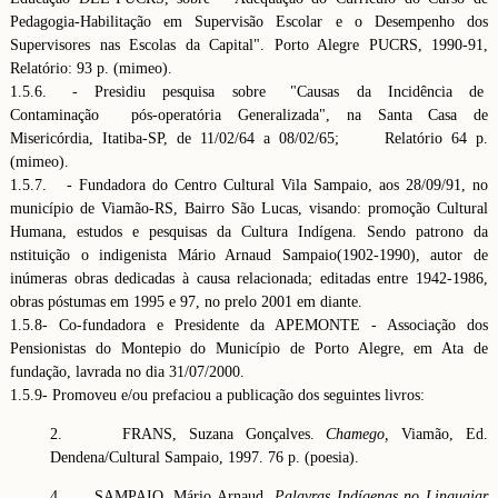
Pedagogia-Habilitação em Supervisão Escolar e o Desempenho dos
Supervisores nas Escolas da Capital". Porto Alegre PUCRS, 1990-91,
Relatório: 93 p. (mimeo).
1.5.6. - Presidiu pesquisa sobre "Causas da Incidência de
Contaminação pós-operatória Generalizada", na Santa Casa de
Misericórdia, Itatiba-SP, de 11/02/64 a 08/02/65; Relatório 64 p.
(mimeo).
1.5.7. - Fundadora do Centro Cultural Vila Sampaio, aos 28/09/91, no
município de Viamão-RS, Bairro São Lucas, visando: promoção Cultural
Humana, estudos e pesquisas da Cultura Indígena. Sendo patrono da
nstituição o indigenista Mário Arnaud Sampaio(1902-1990), autor de
inúmeras obras dedicadas à causa relacionada; editadas entre 1942-1986,
obras póstumas em 1995 e 97, no prelo 2001 em diante.
1.5.8- Co-fundadora e Presidente da APEMONTE - Associação dos
Pensionistas do Montepio do Município de Porto Alegre, em Ata de
fundação, lavrada no dia 31/07/2000.
1.5.9- Promoveu e/ou prefaciou a publicação dos seguintes livros:
2. FRANS, Suzana Gonçalves.
Chamego,
Viamão, Ed.
Dendena/Cultural Sampaio, 1997. 76 p. (poesia).
4. SAMPAIO, Mário Arnaud.
Palavras Indígenas no Linguajar