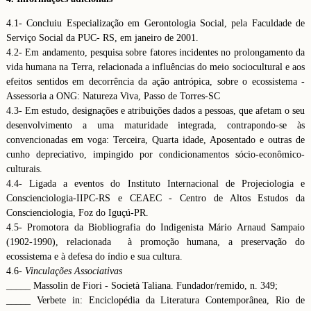
4.1- Concluiu Especialização em Gerontologia Social, pela Faculdade de
Serviço Social da PUC- RS, em janeiro de 2001.
4.2- Em andamento, pesquisa sobre fatores incidentes no prolongamento da
vida humana na Terra, relacionada a influências do meio sociocultural e aos
efeitos sentidos em decorrência da ação antrópica, sobre o ecossistema -
Assessoria a ONG: Natureza Viva, Passo de Torres-SC
4.3- Em estudo, designações e atribuições dados a pessoas, que afetam o seu
desenvolvimento a uma maturidade integrada, contrapondo-se às
convencionadas em voga: Terceira, Quarta idade, Aposentado e outras de
cunho depreciativo, impingido por condicionamentos sócio-econômico-
culturais.
4.4- Ligada a eventos do Instituto Internacional de Projeciologia e
Conscienciologia-IIPC-RS e CEAEC - Centro de Altos Estudos da
Conscienciologia, Foz do Iguçú-PR.
4.5- Promotora da Biobliografia do Indigenista Mário Arnaud Sampaio
(1902-1990), relacionada à promoção humana, a preservação do
ecossistema e à defesa do índio e sua cultura.
4.6-
Vinculações Associativas
_____ Massolin de Fiori - Società Taliana. Fundador/remido, n. 349;
_____ Verbete in: Enciclopédia da Literatura Contemporânea, Rio de