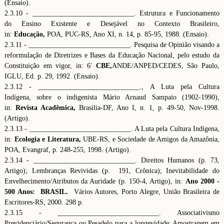
(Ensaio).
2.3.10 - _____________________________. Estrutura e Funcionamento
do Ensino Existente e Desejável no Contexto Brasileiro,
in:
Educação,
POA, PUC-RS, Ano XI, n. 14, p. 85-95, 1988. (Ensaio).
2.3.11 - _____________________________. Pesquisa de Opinião visando a
reformulação de Diretrizes e Bases da Educação Nacional, pelo estudo da
Constituição em vigor, in: 6'
CBE,
ANDE/ANPED/CEDES, São Paulo,
IGLU, Ed. p. 29, 1992. (Ensaio).
2.3.12 - _____________________________., A Luta pela Cultura
Indígena, sobre o indigenista Mário Arnaud Sampaio (1902-1990),
in:
Revista Acadêmica,
Brasilia-DF, Ano I, n. 1, p. 49-50, Nov-1998.
(Artigo).
2.3.13 - _____________________________. A Luta pela Cultura Indígena,
in:
Ecologia e Literatura,
UBE-RS, e Sociedade de Amigos da Amazônia,
POA, Evangraf, p. 248-255, 1998. (Artigo).
2.3.14 - _____________________________. Direitos Humanos (p. 73,
Artigo); Lembranças Revividas (p. 191, Crônica); Inevitabilidade do
Envelhecimento/Atributos da Auridade (p. 150-4, Artigo), in:
Ano 2000 -
500 Anos: BRASIL.
Vários Autores, Porto Alegre, União Brasileira de
Escritores-RS, 2000. 298 p.
2.3.15 - _____________________________. Associativismo
Previdenciário/Segurança ou Pesadelo para a longevidade; Amostragem em