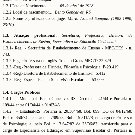
1.2.1Data de Nascimento:..........
05 de abril de 1928.
1.2.2 Local de nascimento:....
Bento Gonçalves, RS.
1.2.3.Nome e profissão do cônjuge:
Mário Arnaud Sampaio (1902-1990,
23/10).
1.3. Atuação profissional:
Secretária, Professora, Diretora de
Estabelecimentos de
Ensino, Especialista de Educação-Credenciais:
1.3.1- Reg. - Secretária de Estabelecimento de Ensino - MEC/DES - n.
743.
1.3.2-Reg.-Professora de Inglês, 1o e 2o Graus-MEC/D-22.829.
1.3.3.-Reg.-Professora de História, Filosofia e Psicologia: F-29.419.
1.3.4.-Reg.-Diretora de Estabelecimento de Ensino-n. 5.412.
1.3.5.-Reg.-Especialista em Supervisão Escolar - n. 53.009.
1.4. Cargos Públicos
1.4.1. - Municipal: Bento Gonçalves-RS: Decreto n. 41/44 e Portaria n.
109/44 entre 01/04/44 a 01/03/46
1.4.2. - Estadual/RS: Portaria n. 20.304/68, Bol. 899, DO de 04/12/68;
Bol. n. 350/74 a contar de 27/09/73; Bol n. 5.311/78, no cargo de Professor
de Psicologia; e, pelo Bol. n. 3.647/82 de 23/06/82, transferida para o
cargo de Especialista de Educação em Supervisão Escolar cf. Portaria n.