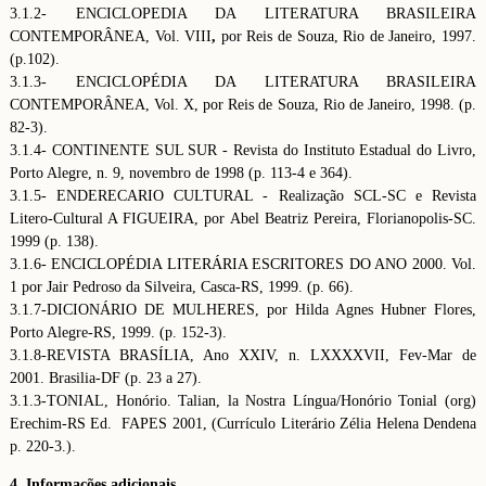
3.1.2- ENCICLOPEDIA DA LITERATURA BRASILEIRA
CONTEMPORÂNEA, Vol. VIII
,
por Reis de Souza, Rio de Janeiro, 1997.
(p.102).
3.1.3- ENCICLOPÉDIA DA LITERATURA BRASILEIRA
CONTEMPORÂNEA, Vol. X, por Reis de Souza, Rio de Janeiro, 1998. (p.
82-3).
3.1.4- CONTINENTE SUL SUR - Revista do Instituto Estadual do Livro,
Porto Alegre, n. 9, novembro de 1998 (p. 113-4 e 364).
3.1.5- ENDERECARIO CULTURAL - Realização SCL-SC e Revista
Litero-Cultural A FIGUEIRA, por Abel Beatriz Pereira, Florianopolis-SC.
1999 (p. 138).
3.1.6- ENCICLOPÉDIA LITERÁRIA ESCRITORES DO ANO 2000. Vol.
1 por Jair Pedroso da Silveira, Casca-RS, 1999. (p. 66).
3.1.7-DICIONÁRIO DE MULHERES, por Hilda Agnes Hubner Flores,
Porto Alegre-RS, 1999. (p. 152-3).
3.1.8-REVISTA BRASÍLIA, Ano XXIV, n. LXXXXVII, Fev-Mar de
2001. Brasilia-DF (p. 23 a 27).
3.1.3-TONIAL, Honório. Talian, la Nostra Língua/Honório Tonial (org)
Erechim-RS Ed. FAPES 2001, (Currículo Literário Zélia Helena Dendena
p. 220-3.).
4. Informações adicionais