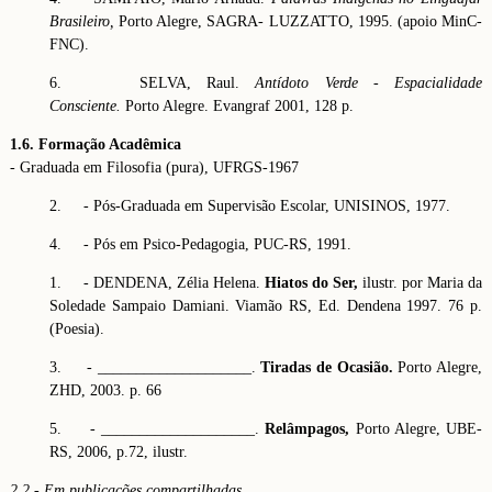
Brasileiro,
Porto Alegre, SAGRA- LUZZATTO, 1995. (apoio MinC-
FNC).
6. SELVA, Raul.
Antídoto Verde
-
Espacialidade
Consciente.
Porto Alegre. Evangraf 2001, 128 p.
1.6. Formação Acadêmica
- Graduada em Filosofia (pura), UFRGS-1967
2. - Pós-Graduada em Supervisão Escolar, UNISINOS, 1977.
4. - Pós em Psico-Pedagogia, PUC-RS, 1991.
1. - DENDENA, Zélia Helena.
Hiatos do Ser,
ilustr. por Maria da
Soledade Sampaio Damiani. Viamão RS, Ed. Dendena 1997. 76 p.
(Poesia).
3. - ____________________.
Tiradas de Ocasião.
Porto Alegre,
ZHD, 2003. p. 66
5. - ____________________.
Relâmpagos,
Porto Alegre, UBE-
RS, 2006, p.72, ilustr.
2.2
-
Em publicações compartilhadas