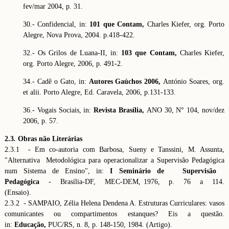
fev/mar 2004, p. 31.
30.- Confidencial, in:
101 que Contam,
Charles Kiefer, org. Porto
Alegre, Nova Prova, 2004. p.418-422.
32.- Os Grilos de Luana-II, in:
103 que Contam,
Charles Kiefer,
org. Porto Alegre, 2006, p. 491-2.
34.- Cadê o Gato, in:
Autores Gaúchos 2006,
António Soares, org.
et alii. Porto Alegre, Ed. Caravela, 2006, p.131-133.
36.- Vogais Sociais, in:
Revista Brasília,
ANO 30, N° 104, nov/dez
2006, p. 57.
2.3
.
Obras não Literárias
2.3.1 - Em co-autoria com Barbosa, Sueny e Tanssini, M. Assunta,
"Alternativa Metodológica para operacionalizar a Supervisão Pedagógica
num Sistema de Ensino", in:
I Seminário
de Supervisão
Pedagógica
- Brasília-DF, MEC-DEM, 1976, p. 76 a 114.
(Ensaio).
2.3.2 - SAMPAIO, Zélia Helena Dendena A. Estruturas Curriculares: vasos
comunicantes ou compartimentos estanques? Eis a questão.
in:
Educação,
PUC/RS, n. 8, p. 148-150, 1984. (Artigo).