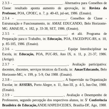
2.3.3 - _____________________________. Alternativa para Conselhos de
Classe: resultado aponta aumento de aprovação, in:
Revista do
Professor,
POA, CPOEC, n. 7, p. 40-43, jul-set, 1986. (Ensaio).
2.3.4 - _____________________________. Conselhos de Classe -
Estruturação e Funcionamento, in: AMAE EDUCANDO, Belo Horizonte-
MG. AMAE/IE, v. 182, p. 33-38, SET, 1986. (Ensaio).
2.3.5 - _____________________________. et alii. Programa de
Preparação para o Trabalho, in:
Educação,
POA, FACED/PUC-RS, n. 10,
p. 85-105, 1986. (Ensaio).
2.3.6 - _____________________________. Equipe Interdisciplinar na
Escola, in:
Educação,
POA, PUC-RS, Ano IX, n. 11, p. 21-37, 1986.
(Artigo).
2.3.7 - _____________________________., Avaliação participativa:
docentes, discentes, serviços técnicos da Escola, in:
Amae/Educando,
Belo
Horizonte-MG, v. 199, p. 5-9, Out 1988. (Ensaio).
2.3.8 - _____________________________., A Supervisão na Organização
Escolar, in:
ASSERS,
Porto Alegre, n. 11, Ano III, p. 4-5, Jun-Out, 1988.
(Ensaio).
2.3.9 - _____________________________., Avaliação e Desempenho de
Professores, segundo percepção dos respectivos alunos, in:
5' Conferência
Brasileira de Educação,
ANDE/ANPED/CEDES, Brasilia-DF, Ago, 1988.