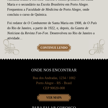
Maria e o secundário na
Escola Brasileira
em Porto Alegre.
Frequentou a
Faculdade de Medicina
de Porto Alegre, onde
concluiu o curso de Química.
Foi redator de
O Combatente
de Santa Maria em 1908, de
O Pa
ís
do Rio de Janeiro, a partir de 1922, e, depois, da
Gazeta de
Not
ícias
e da
Revista Fon-Fon.
Desenvolveu no Rio de Janeiro a
atividade...
CONTINUE LENDO
ONDE NOS ENCONTRAR
Rua dos Andradas, 1234 / 1002
Porto Alegre - RS - Brasil
CEP 90020-008
VER MAPA
PARA FALAR CONOSCO