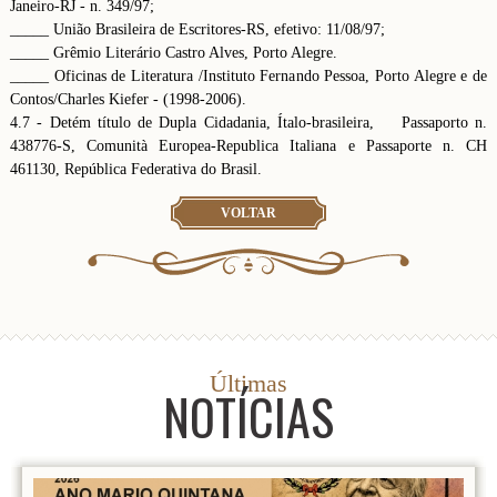
Janeiro-RJ - n. 349/97;
_____ União Brasileira de Escritores-RS, efetivo: 11/08/97;
_____ Grêmio Literário Castro Alves, Porto Alegre.
_____ Oficinas de Literatura /Instituto Fernando Pessoa, Porto Alegre e de
Contos/Charles Kiefer - (1998-2006).
4.7 - Detém título de Dupla Cidadania, Ítalo-brasileira, Passaporto n.
438776-S, Comunità Europea-Republica Italiana e Passaporte n. CH
461130, República Federativa do Brasil.
VOLTAR
Últimas
NOTÍCIAS