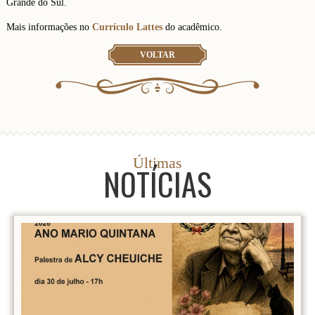
Grande do Sul.
Mais informações no
Currículo Lattes
do acadêmico.
VOLTAR
Últimas
NOTÍCIAS