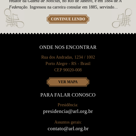
redator da
Gazeta de Not
ícias,
no Rio de Janeiro, e em 1884 de
A
Federação.
Ingressou na carreira consular em 1885, servindo...
CONTINUE LENDO
ONDE NOS ENCONTRAR
Rua dos Andradas, 1234 / 1002
Porto Alegre - RS - Brasil
CEP 90020-008
VER MAPA
PARA FALAR CONOSCO
Presidência:
presidencia@arl.org.br
Assuntos gerais:
contato@arl.org.br