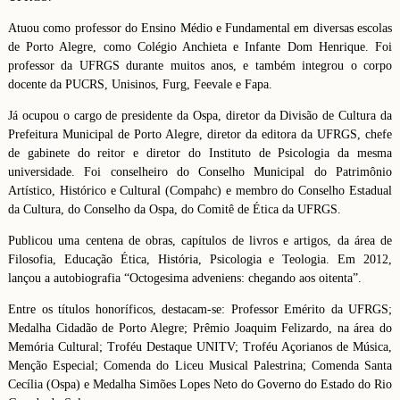
Atuou como professor do Ensino Médio e Fundamental em diversas escolas
de Porto Alegre, como Colégio Anchieta e Infante Dom Henrique. Foi
professor da UFRGS durante muitos anos, e também integrou o corpo
docente da PUCRS, Unisinos, Furg, Feevale e Fapa.
Já ocupou o cargo de presidente da Ospa, diretor da Divisão de Cultura da
Prefeitura Municipal de Porto Alegre, diretor da editora da UFRGS, chefe
de gabinete do reitor e diretor do Instituto de Psicologia da mesma
universidade. Foi conselheiro do Conselho Municipal do Patrimônio
Artístico, Histórico e Cultural (Compahc) e membro do Conselho Estadual
da Cultura, do Conselho da Ospa, do Comitê de Ética da UFRGS.
Publicou uma centena de obras, capítulos de livros e artigos, da área de
Filosofia, Educação Ética, História, Psicologia e Teologia. Em 2012,
lançou a autobiografia “Octogesima adveniens: chegando aos oitenta”.
Entre os títulos honoríficos, destacam-se: Professor Emérito da UFRGS;
Medalha Cidadão de Porto Alegre; Prêmio Joaquim Felizardo, na área do
Memória Cultural; Troféu Destaque UNITV; Troféu Açorianos de Música,
Menção Especial; Comenda do Liceu Musical Palestrina; Comenda Santa
Cecília (Ospa) e Medalha Simões Lopes Neto do Governo do Estado do Rio